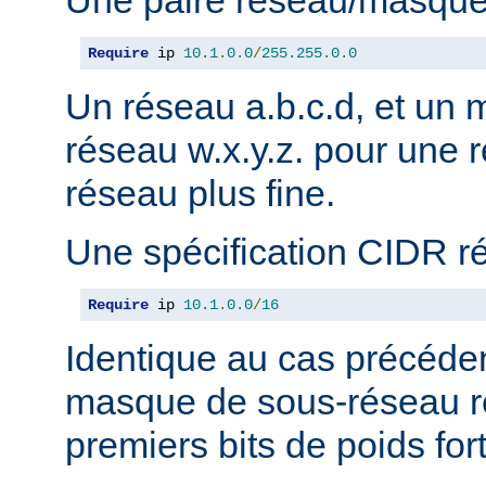
Une paire réseau/masque
Require
 ip 
10.1
.
0.0
/
255.255
.
0.0
Un réseau a.b.c.d, et un
réseau w.x.y.z. pour une r
réseau plus fine.
Une spécification CIDR r
Require
 ip 
10.1
.
0.0
/
16
Identique au cas précéden
masque de sous-réseau r
premiers bits de poids fort