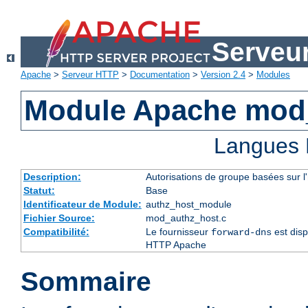
Serveu
Apache
>
Serveur HTTP
>
Documentation
>
Version 2.4
>
Modules
Module Apache mod
Langues 
Description:
Autorisations de groupe basées sur l
Statut:
Base
Identificateur de Module:
authz_host_module
Fichier Source:
mod_authz_host.c
Compatibilité:
Le fournisseur
est disp
forward-dns
HTTP Apache
Sommaire