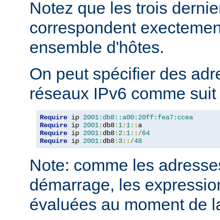
Notez que les trois derni
correspondent execteme
ensemble d'hôtes.
On peut spécifier des adr
réseaux IPv6 comme suit 
Require
 ip 
2001:db8::a00:20ff:fea7:ccea
Require
 ip 
2001
:
db8
:
1
:
1
::
Require
 ip 
2001
:
db8
:
2
:
1
::/
64
Require
 ip 
2001
:
db8
:
3
::/
48
Note: comme les adresses
démarrage, les expressio
évaluées au moment de la