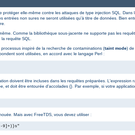
e protéger elle-même contre les attaques de type injection SQL. Dans 
les entrées non sures ne seront utilisées qu'à titre de données. Bien ente
re.
ême. Comme la bibliothèque sous-jacente ne supporte pas les requêtes
c la requête SQL.
n processus inspiré de la recherche de contaminations (
taint mode
) de
pondent sont utilisées, en accord avec le langage Perl :
ation doivent être incluses dans les requêtes préparées. L'expression ra
 et doit être entourée d'accolades {}. Par exemple, si votre applicati
chouée. Mais avec FreeTDS, vous devez utiliser :
0-9]+)}s"