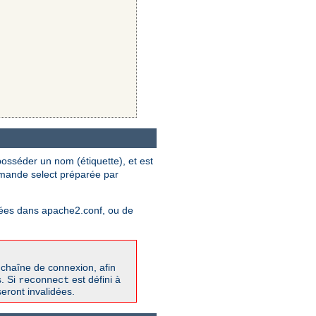
osséder un nom (étiquette), et est
mmande select préparée par
ifiées dans apache2.conf, ou de
 chaîne de connexion, afin
s. Si
est défini à
reconnect
eront invalidées.