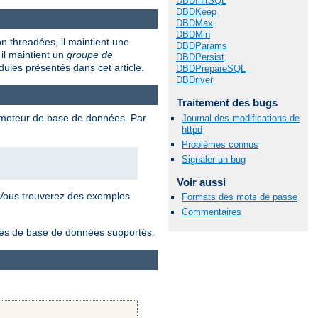
DBDInitSQL
DBDKeep
DBDMax
DBDMin
 threadées, il maintient une
DBDParams
il maintient un
groupe de
DBDPersist
ules présentés dans cet article.
DBDPrepareSQL
DBDriver
Traitement des bugs
e moteur de base de données. Par
Journal des modifications de
httpd
Problèmes connus
Signaler un bug
Voir aussi
 Vous trouverez des exemples
Formats des mots de passe
Commentaires
lotes de base de données supportés.