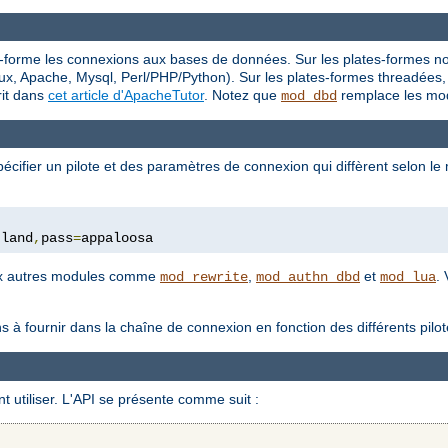
-forme les connexions aux bases de données. Sur les plates-formes non
x, Apache, Mysql, Perl/PHP/Python). Sur les plates-formes threadées, 
rit dans
cet article d'ApacheTutor
. Notez que
remplace les mod
mod_dbd
cifier un pilote et des paramètres de connexion qui diffèrent selon l
tland
,
pass
=
appaloosa
eux autres modules comme
,
et
.
mod_rewrite
mod_authn_dbd
mod_lua
ns à fournir dans la chaîne de connexion en fonction des différents pi
 utiliser. L'API se présente comme suit :