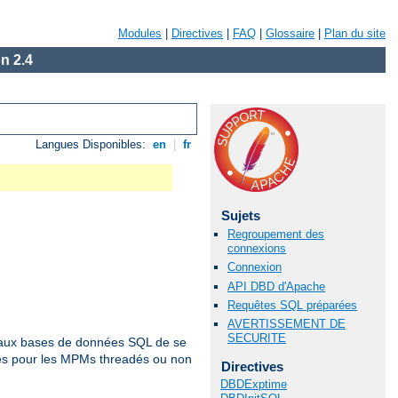
Modules
|
Directives
|
FAQ
|
Glossaire
|
Plan du site
n 2.4
Langues Disponibles:
en
|
fr
Sujets
Regroupement des
connexions
Connexion
API DBD d'Apache
Requêtes SQL préparées
AVERTISSEMENT DE
SECURITE
es aux bases de données SQL de se
les pour les MPMs threadés ou non
Directives
DBDExptime