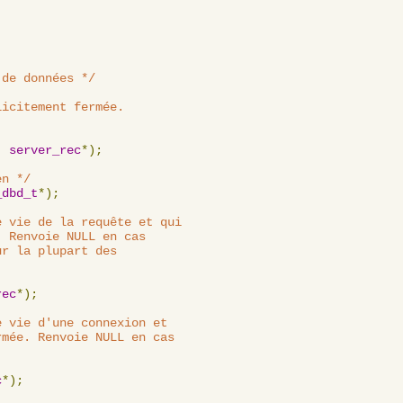
 de données */
icitement fermée.

,
server_rec
*);
en */
_dbd_t
*);
 vie de la requête et qui

 Renvoie NULL en cas

r la plupart des

rec
*);
 vie d'une connexion et

mée. Renvoie NULL en cas

c
*);