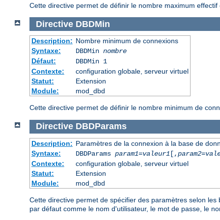
Cette directive permet de définir le nombre maximum effecti
Directive
DBDMin
Description:
Nombre minimum de connexions
Syntaxe:
DBDMin
nombre
Défaut:
DBDMin 1
Contexte:
configuration globale, serveur virtuel
Statut:
Extension
Module:
mod_dbd
Cette directive permet de définir le nombre minimum de con
Directive
DBDParams
Description:
Paramètres de la connexion à la base de don
Syntaxe:
DBDParams
param1
=
valeur1
[,
param2
=
val
Contexte:
configuration globale, serveur virtuel
Statut:
Extension
Module:
mod_dbd
Cette directive permet de spécifier des paramètres selon les
par défaut comme le nom d'utilisateur, le mot de passe, le n