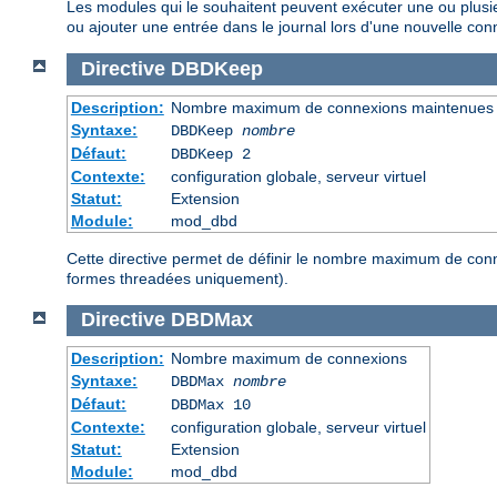
Les modules qui le souhaitent peuvent exécuter une ou plusie
ou ajouter une entrée dans le journal lors d'une nouvelle co
Directive
DBDKeep
Description:
Nombre maximum de connexions maintenues
Syntaxe:
DBDKeep
nombre
Défaut:
DBDKeep 2
Contexte:
configuration globale, serveur virtuel
Statut:
Extension
Module:
mod_dbd
Cette directive permet de définir le nombre maximum de conn
formes threadées uniquement).
Directive
DBDMax
Description:
Nombre maximum de connexions
Syntaxe:
DBDMax
nombre
Défaut:
DBDMax 10
Contexte:
configuration globale, serveur virtuel
Statut:
Extension
Module:
mod_dbd