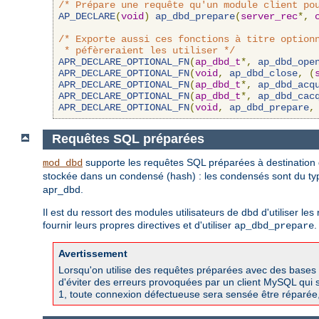
/* Prépare une requête qu'un module client po
AP_DECLARE
(
void
)
ap_dbd_prepare
(
server_rec
*,
/* Exporte aussi ces fonctions à titre optionn
 * péfèreraient les utiliser */
APR_DECLARE_OPTIONAL_FN
(
ap_dbd_t
*,
ap_dbd_ope
APR_DECLARE_OPTIONAL_FN
(
void
,
ap_dbd_close
,
(
APR_DECLARE_OPTIONAL_FN
(
ap_dbd_t
*,
ap_dbd_acq
APR_DECLARE_OPTIONAL_FN
(
ap_dbd_t
*,
ap_dbd_cac
APR_DECLARE_OPTIONAL_FN
(
void
,
ap_dbd_prepare
,
Requêtes SQL préparées
supporte les requêtes SQL préparées à destination d
mod_dbd
stockée dans un condensé (hash) : les condensés sont du t
apr_dbd.
Il est du ressort des modules utilisateurs de dbd d'utiliser l
fournir leurs propres directives et d'utiliser
.
ap_dbd_prepare
Avertissement
Lorsqu'on utilise des requêtes préparées avec des bases 
d'éviter des erreurs provoquées par un client MySQL qui s
1, toute connexion défectueuse sera sensée être réparée