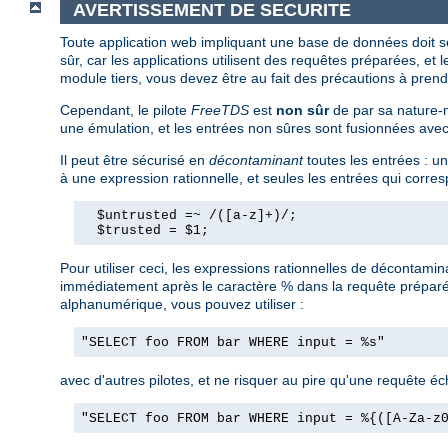
AVERTISSEMENT DE SECURITE
Toute application web impliquant une base de données doit s
sûr, car les applications utilisent des requêtes préparées, et 
module tiers, vous devez être au fait des précautions à prend
Cependant, le pilote
FreeTDS
est
non sûr
de par sa nature-m
une émulation, et les entrées non sûres sont fusionnées ave
Il peut être sécurisé en
décontaminant
toutes les entrées : u
à une expression rationnelle, et seules les entrées qui corres
  $untrusted =~ /([a-z]+)/;

  $trusted = $1;
Pour utiliser ceci, les expressions rationnelles de décontamin
immédiatement après le caractère % dans la requête préparée,
alphanumérique, vous pouvez utiliser :
"SELECT foo FROM bar WHERE input = %s"
avec d'autres pilotes, et ne risquer au pire qu'une requête é
"SELECT foo FROM bar WHERE input = %{([A-Za-z