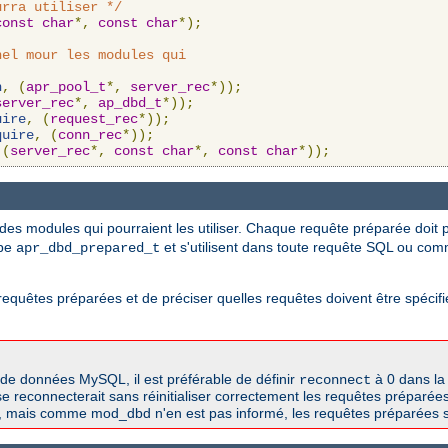
urra utiliser */
const
char
*,
const
char
*);
el mour les modules qui

n
,
(
apr_pool_t
*,
server_rec
*));
server_rec
*,
ap_dbd_t
*));
uire
,
(
request_rec
*));
quire
,
(
conn_rec
*));
(
server_rec
*,
const
char
*,
const
char
*));
es modules qui pourraient les utiliser. Chaque requête préparée doit p
ype
et s'utilisent dans toute requête SQL ou co
apr_dbd_prepared_t
es requêtes préparées et de préciser quelles requêtes doivent être spéc
de données MySQL, il est préférable de définir
à 0 dans la
reconnect
e reconnecterait sans réinitialiser correctement les requêtes préparée
, mais comme mod_dbd n'en est pas informé, les requêtes préparées s