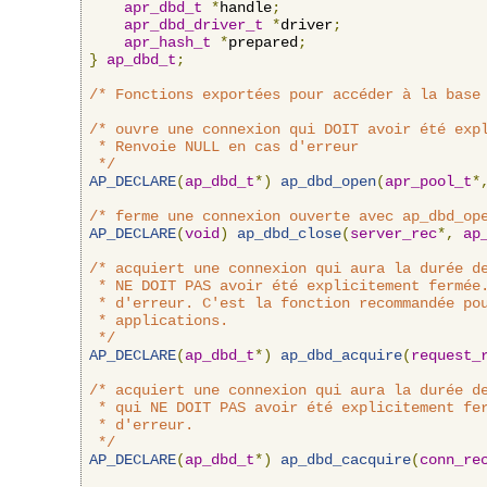
apr_dbd_t
*
handle
;
apr_dbd_driver_t
*
driver
;
apr_hash_t
*
prepared
;
}
ap_dbd_t
;
/* Fonctions exportées pour accéder à la base
/* ouvre une connexion qui DOIT avoir été expl
 * Renvoie NULL en cas d'erreur

 */
AP_DECLARE
(
ap_dbd_t
*)
ap_dbd_open
(
apr_pool_t
*
/* ferme une connexion ouverte avec ap_dbd_op
AP_DECLARE
(
void
)
ap_dbd_close
(
server_rec
*,
ap
/* acquiert une connexion qui aura la durée de
 * NE DOIT PAS avoir été explicitement fermée.
 * d'erreur. C'est la fonction recommandée pou
 * applications.

 */
AP_DECLARE
(
ap_dbd_t
*)
ap_dbd_acquire
(
request_
/* acquiert une connexion qui aura la durée de
 * qui NE DOIT PAS avoir été explicitement fer
 * d'erreur.

 */
AP_DECLARE
(
ap_dbd_t
*)
ap_dbd_cacquire
(
conn_re