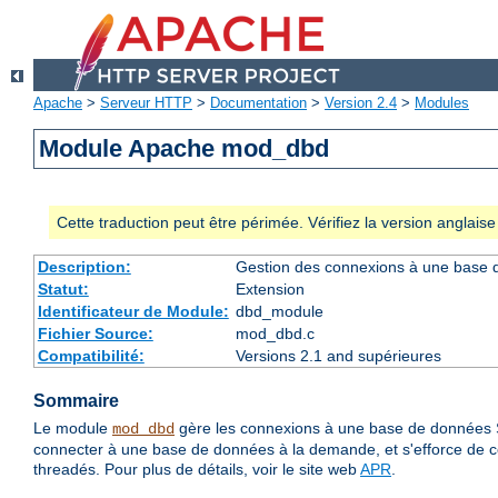
Apache
>
Serveur HTTP
>
Documentation
>
Version 2.4
>
Modules
Module Apache mod_dbd
Cette traduction peut être périmée. Vérifiez la version anglai
Description:
Gestion des connexions à une base
Statut:
Extension
Identificateur de Module:
dbd_module
Fichier Source:
mod_dbd.c
Compatibilité:
Versions 2.1 and supérieures
Sommaire
Le module
gère les connexions à une base de données
mod_dbd
connecter à une base de données à la demande, et s'efforce de c
threadés. Pour plus de détails, voir le site web
APR
.