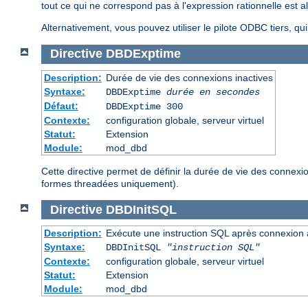
tout ce qui ne correspond pas à l'expression rationnelle est al
Alternativement, vous pouvez utiliser le pilote ODBC tiers, qu
Directive
DBDExptime
Description:
Durée de vie des connexions inactives
Syntaxe:
DBDExptime
durée en secondes
Défaut:
DBDExptime 300
Contexte:
configuration globale, serveur virtuel
Statut:
Extension
Module:
mod_dbd
Cette directive permet de définir la durée de vie des connex
formes threadées uniquement).
Directive
DBDInitSQL
Description:
Exécute une instruction SQL après connexion
Syntaxe:
DBDInitSQL
"instruction SQL"
Contexte:
configuration globale, serveur virtuel
Statut:
Extension
Module:
mod_dbd