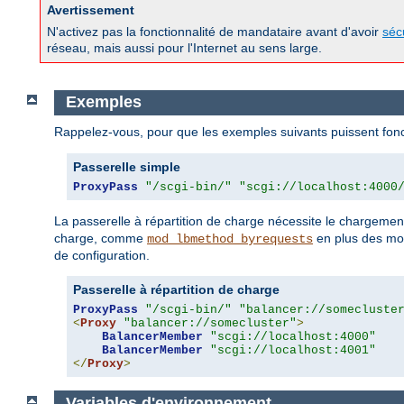
Avertissement
N'activez pas la fonctionnalité de mandataire avant d'avoir
séc
réseau, mais aussi pour l'Internet au sens large.
Exemples
Rappelez-vous, pour que les exemples suivants puissent fonc
Passerelle simple
ProxyPass
"/scgi-bin/"
"scgi://localhost:4000
La passerelle à répartition de charge nécessite le chargem
charge, comme
en plus des mod
mod_lbmethod_byrequests
de configuration.
Passerelle à répartition de charge
ProxyPass
"/scgi-bin/"
"balancer://somecluste
<
Proxy
"balancer://somecluster"
>
BalancerMember
"scgi://localhost:4000"
BalancerMember
"scgi://localhost:4001"
</
Proxy
>
Variables d'environnement