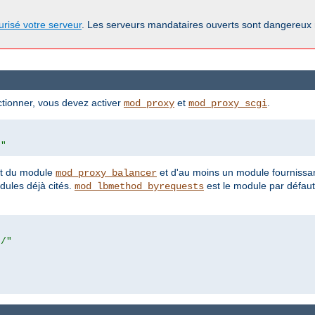
urisé votre serveur
. Les serveurs mandataires ouverts sont dangereux
tionner, vous devez activer
et
.
mod_proxy
mod_proxy_scgi
/"
ent du module
et d'au moins un module fournissan
mod_proxy_balancer
ules déjà cités.
est le module par défaut
mod_lbmethod_byrequests
r/"