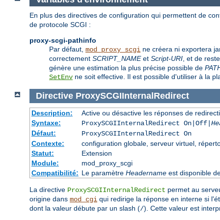
En plus des directives de configuration qui permettent de co
de protocole SCGI :
proxy-scgi-pathinfo
Par défaut,
ne créera ni exportera j
mod_proxy_scgi
correctement
SCRIPT_NAME
et
Script-URI
, et de res
génère une estimation la plus précise possible de
PAT
ne soit effective. Il est possible d'utiliser à la p
SetEnv
Directive
ProxySCGIInternalRedirect
Description:
Active ou désactive les réponses de redirect
Syntaxe:
ProxySCGIInternalRedirect On|Off|
He
Défaut:
ProxySCGIInternalRedirect On
Contexte:
configuration globale, serveur virtuel, réperto
Statut:
Extension
Module:
mod_proxy_scgi
Compatibilité:
Le paramètre
Headername
est disponible d
La directive
permet au serveur
ProxySCGIInternalRedirect
origine dans
qui redirige la réponse en interne si l'
mod_cgi
dont la valeur débute par un slash (
). Cette valeur est inte
/