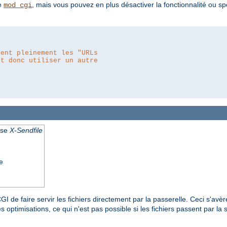
e
, mais vous pouvez en plus désactiver la fonctionnalité ou spéci
mod_cgi
ient pleinement les "URLs
ut donc utiliser un autre
nse
X-Sendfile
e
I de faire servir les fichiers directement par la passerelle. Ceci s'av
s optimisations, ce qui n'est pas possible si les fichiers passent par la 