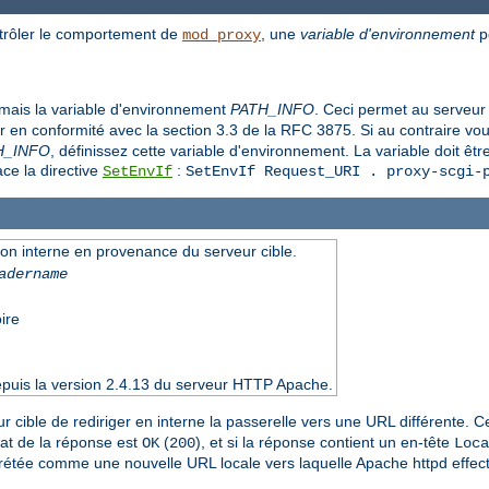
ntrôler le comportement de
, une
variable d'environnement
pe
mod_proxy
amais la variable d'environnement
PATH_INFO
. Ceci permet au serveur
ter en conformité avec la section 3.3 de la RFC 3875. Si au contraire v
H_INFO
, définissez cette variable d'environnement. La variable doit être
lace la directive
:
SetEnvIf
SetEnvIf Request_URI . proxy-scgi-
ion interne en provenance du serveur cible.
adername
ire
epuis la version 2.4.13 du serveur HTTP Apache.
 cible de rediriger en interne la passerelle vers une URL différente. Ce
état de la réponse est
(
), et si la réponse contient un en-tête
OK
200
Loca
rprétée comme une nouvelle URL locale vers laquelle Apache httpd effect