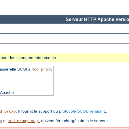
Serveur HTTP Apache Versio
se pour les changements récents.
passerelle SCGI à
mod_proxy
d'Apache
. Il fournit le support du
protocole SCGI, version 1
.
d_proxy
et
doivent être chargés dans le serveur.
y
mod_proxy_scgi