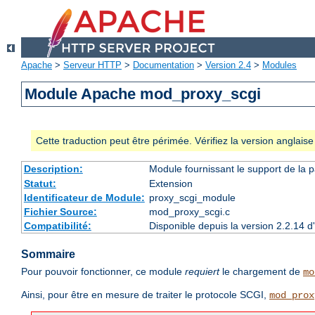
Apache
>
Serveur HTTP
>
Documentation
>
Version 2.4
>
Modules
Module Apache mod_proxy_scgi
Cette traduction peut être périmée. Vérifiez la version anglai
Description:
Module fournissant le support de la 
Statut:
Extension
Identificateur de Module:
proxy_scgi_module
Fichier Source:
mod_proxy_scgi.c
Compatibilité:
Disponible depuis la version 2.2.14 
Sommaire
Pour pouvoir fonctionner, ce module
requiert
le chargement de
mo
Ainsi, pour être en mesure de traiter le protocole SCGI,
mod_prox