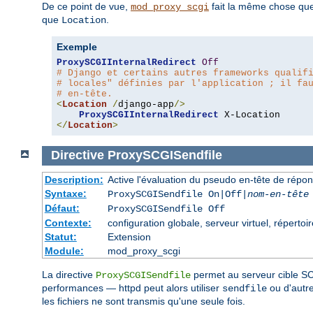
De ce point de vue,
fait la même chose qu
mod_proxy_scgi
que
.
Location
Exemple
ProxySCGIInternalRedirect
Off
# Django et certains autres frameworks qualif
# locales" définies par l'application ; il fa
# en-tête.
<
Location
/
django-app
/>
ProxySCGIInternalRedirect
</
Location
>
Directive
ProxySCGISendfile
Description:
Active l'évaluation du pseudo en-tête de répo
Syntaxe:
ProxySCGISendfile On|Off|
nom-en-tête
Défaut:
ProxySCGISendfile Off
Contexte:
configuration globale, serveur virtuel, répertoir
Statut:
Extension
Module:
mod_proxy_scgi
La directive
permet au serveur cible SCG
ProxySCGISendfile
performances — httpd peut alors utiliser
ou d'autre
sendfile
les fichiers ne sont transmis qu'une seule fois.