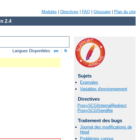
Modules
|
Directives
|
FAQ
|
Glossaire
|
Plan du site
n 2.4
Langues Disponibles:
en
|
fr
Sujets
Exemples
Variables d'environnement
Directives
ProxySCGIInternalRedirect
ProxySCGISendfile
Traitement des bugs
Journal des modifications de
httpd
Problèmes connus