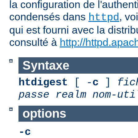
la configuration de l'authent
condensés dans
, v
httpd
qui est fourni avec la distrib
consulté à
http://httpd.apac
Syntaxe
htdigest
[ -
c
]
fic
passe
realm
nom-uti
options
-c