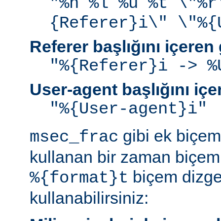
"%h %l %u %t \"%r
{Referer}i\" \"%{
Referer başlığını içeren
"%{Referer}i -> %
User-agent başlığını iç
"%{User-agent}i"
gibi ek biçem 
msec_frac
kullanan bir zaman biçemi
biçem dizge
%{format}t
kullanabilirsiniz: