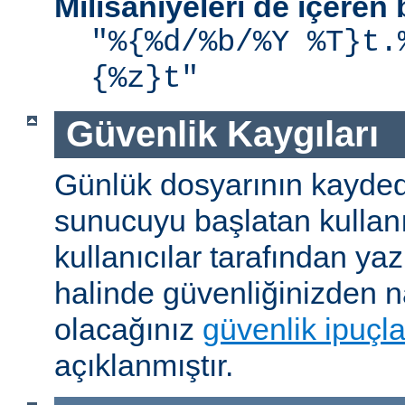
Milisaniyeleri de içere
"%{%d/%b/%Y %T}t.
{%z}t"
Güvenlik Kaygıları
Günlük dosyarının kaydedi
sunucuyu başlatan kullanı
kullanıcılar tarafından yaz
halinde güvenliğinizden n
olacağınız
güvenlik ipuçla
açıklanmıştır.