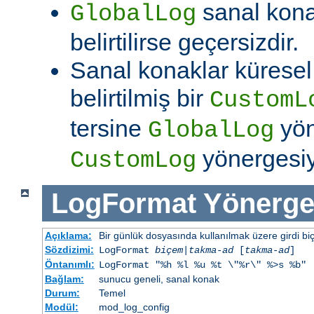
sanal kon
GlobalLog
belirtilirse geçersizdir.
Sanal konaklar kürese
belirtilmiş bir
CustomL
tersine
yön
GlobalLog
yönergesiym
CustomLog
LogFormat
Yönerge
Açıklama:
Bir günlük dosyasında kullanılmak üzere girdi bi
Sözdizimi:
LogFormat
biçem
|
takma-ad
[
takma-ad
]
Öntanımlı:
LogFormat "%h %l %u %t \"%r\" %>s %b"
Bağlam:
sunucu geneli, sanal konak
Durum:
Temel
Modül:
mod_log_config