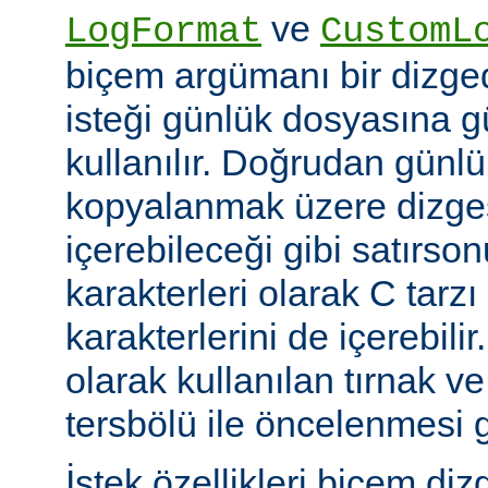
ve
LogFormat
CustomL
biçem argümanı bir dizged
isteği günlük dosyasına g
kullanılır. Doğrudan günl
kopyalanmak üzere dizges
içerebileceği gibi satırs
karakterleri olarak C tarzı 
karakterlerini de içerebilir
olarak kullanılan tırnak ve
tersbölü ile öncelenmesi g
İstek özellikleri biçem diz