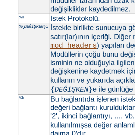
modüller tarafından uzak 
değişiklikler kaydedilmez.
İstek Protokolü.
%H
İstekle birlikte sunucuya 
%{
DEĞİŞKEN
}i
satır(lar)ının içeriği. Diğer
) yapılan değ
mod_headers
Modüllerin çoğu bunu değişt
isminin ne olduğuyla ilgilen
değişkenine kaydetmek iç
kullanın ve yukarıda açıkla
ile günlüğe
{
DEĞİŞKEN
}e
Bu bağlantıda işlenen istekl
%k
değeri bağlantı kurulduktan 
'2', ikinci bağlantıyı, ..., vb
kullanılmışsa değer anlamlı
daima 0’dır.