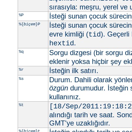
sırasıyla: meşru, yerel ve 
İsteği sunan çocuk sürecin 
%P
İsteği sunan çocuk sürecin 
%{
biçem
}P
evre kimliği (
). Geçerli
tid
.
hextid
Sorgu dizgesi (bir sorgu d
%q
eklenir yoksa hiçbir şey e
İsteğin ilk satırı.
%r
Durum. Dahili olarak yönlend
%s
özgün
durumudur. İsteğin 
kullanınız.
%t
[18/Sep/2011:19:18:2
alındığı tarih ve saat. Son
GMT'ye uzaklığıdır.
%{
biçem
}t