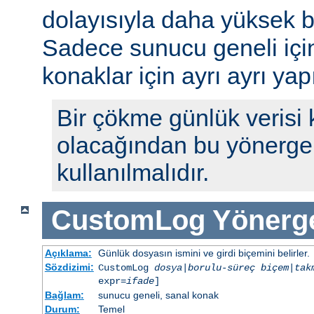
dolayısıyla daha yüksek b
Sadece sunucu geneli için b
konaklar için ayrı ayrı yap
Bir çökme günlük verisi
olacağından bu yönerge 
kullanılmalıdır.
CustomLog
Yönerg
Açıklama:
Günlük dosyasın ismini ve girdi biçemini belirler.
Sözdizimi:
CustomLog
dosya
|
borulu-süreç
biçem
|
tak
expr=
ifade
]
Bağlam:
sunucu geneli, sanal konak
Durum:
Temel