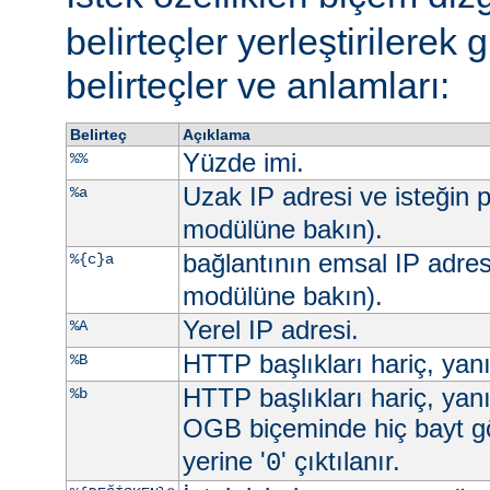
belirteçler yerleştirilerek 
belirteçler ve anlamları:
Belirteç
Açıklama
Yüzde imi.
%%
Uzak IP adresi ve isteğin p
%a
modülüne bakın).
bağlantının emsal IP adres
%{c}a
modülüne bakın).
Yerel IP adresi.
%A
HTTP başlıkları hariç, yan
%B
HTTP başlıkları hariç, yan
%b
OGB biçeminde hiç bayt g
yerine '
' çıktılanır.
0