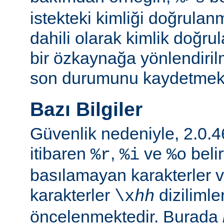
istekteki kimliği doğrulanm
dahili olarak kimlik doğ
bir özkaynağa yönlendiril
son durumunu kaydetmekte 
Bazı Bilgiler
Güvenlik nedeniyle, 2.0
itibaren
,
ve
belir
%r
%i
%o
basılamayan karakterler v
karakterler
dizilimle
\x
hh
öncelenmektedir. Burada