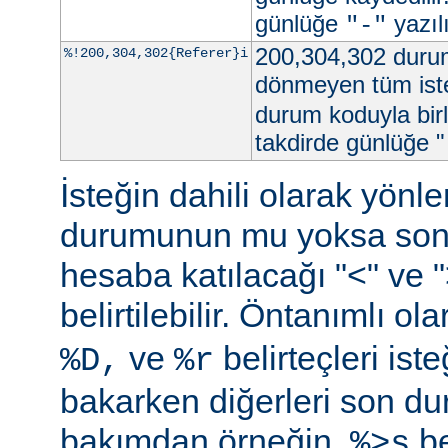
günlüğe
yazılı
"-"
200,304,302 durum
%!200,304,302{Referer}i
dönmeyen tüm iste
durum koduyla birl
takdirde günlüğe "
İsteğin dahili olarak yön
durumunun mu yoksa so
hesaba katılacağı "<" ve ">"
belirtilebilir. Öntanımlı ol
ve
belirteçleri is
%D,
%r
bakarken diğerleri son d
bakımdan örneğin,
be
%>s