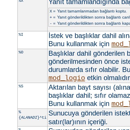
Yanıt tamamlandığında ba
%X
=
Yanıt tamamlanmadan bağlantı koptu.
X
=
Yanıt gönderildikten sonra bağlantı canlı 
+
=
Yanıt gönderildikten sonra bağlantı kapa
-
İstek ve başlıklar dahil alı
%I
Bunu kullanmak için
mod_
Başlıklar dahil gönderilen b
%O
gönderilmesinden önce iste
durumlarda sıfır olabilir. 
etkin olmalıdır
mod_logio
Aktarılan bayt sayısı (alına
%S
başlıklar dahil; sıfır olama
Bunu kullanmak için
mod_
Sunucuya gönderilen istek
%
{
ALANADI
}^ti
satır(lar)ının içeriği.
%