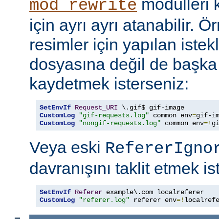
modülleri k
mod_rewrite
için ayrı ayrı atanabilir. 
resimler için yapılan istek
dosyasına değil de başka
kaydetmek isterseniz:
SetEnvIf
Request_URI
CustomLog
"gif-requests.log"
 common env
=
CustomLog
"nongif-requests.log"
 common env
=!
g
Veya eski
RefererIgno
davranışını taklit etmek is
SetEnvIf
Referer
CustomLog
"referer.log"
 referer env
=!
localref