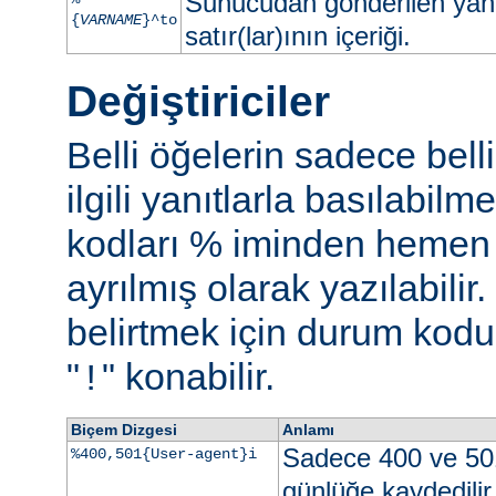
Sunucudan gönderilen yan
{
VARNAME
}^to
satır(lar)ının içeriği.
Değiştiriciler
Belli öğelerin sadece bell
ilgili yanıtlarla basılabil
kodları % iminden hemen s
ayrılmış olarak yazılabili
belirtmek için durum kodu 
"
" konabilir.
!
Biçem Dizgesi
Anlamı
Sadece 400 ve 50
%400,501{User-agent}i
günlüğe kaydedilir