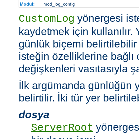
Modül:
mod_log_config
yönergesi ist
CustomLog
kaydetmek için kullanılır. 
günlük biçemi belirtilebili
isteğin özelliklerine bağlı
değişkenleri vasıtasıyla şar
İlk argümanda günlüğün y
belirtilir. İki tür yer belirtileb
dosya
yönergesi
ServerRoot