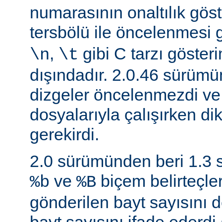
numarasının onaltılık göste
tersbölü ile öncelenmesi
,
gibi C tarzı gösteri
\n
\t
dışındadır. 2.0.46 sürüm
dizgeler öncelenmezdi v
dosyalarıyla çalışırken di
gerekirdi.
2.0 sürümünden beri 1.3
ve
biçem belirteçler
%b
%B
gönderilen bayt sayısını d