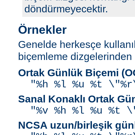
döndürmeyecektir.
Örnekler
Genelde herkesçe kullanı
biçemleme dizgelerinden b
Ortak Günlük Biçemi (
"%h %l %u %t \"%r
Sanal Konaklı Ortak Gü
"%v %h %l %u %t \
NCSA uzun/birleşik gün