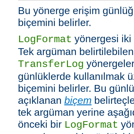
Bu yönerge erişim günlüğ
biçemini belirler.
yönergesi iki ş
LogFormat
Tek argüman belirtilebile
yönergeleri
TransferLog
günlüklerde kullanılmak 
biçemini belirler. Bu günl
açıklanan
biçem
belirteçl
tek argüman yerine aşağıd
önceki bir
yö
LogFormat