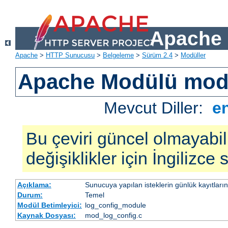
Apache 
Apache
>
HTTP Sunucusu
>
Belgeleme
>
Sürüm 2.4
>
Modüller
Apache Modülü mod
Mevcut Diller:
e
Bu çeviri güncel olmayabil
değişiklikler için İngilizce
Açıklama:
Sunucuya yapılan isteklerin günlük kayıtların
Durum:
Temel
Modül Betimleyici:
log_config_module
Kaynak Dosyası:
mod_log_config.c