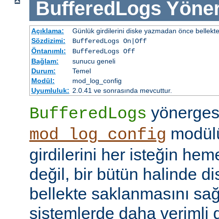
BufferedLogs
Yöner
Açıklama:
Günlük girdilerini diske yazmadan önce bellekt
Sözdizimi:
BufferedLogs On|Off
Öntanımlı:
BufferedLogs Off
Bağlam:
sunucu geneli
Durum:
Temel
Modül:
mod_log_config
Uyumluluk:
2.0.41 ve sonrasında mevcuttur.
yönerges
BufferedLogs
modülü
mod_log_config
girdilerini her isteğin he
değil, bir bütün halinde d
bellekte saklanmasını sağ
sistemlerde daha verimli d