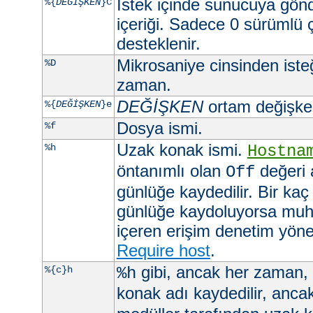
İstek içinde sunucuya gön
%{
DEĞİŞKEN
}C
içeriği. Sadece 0 sürümlü 
desteklenir.
Mikrosaniye cinsinden ist
%D
zaman.
DEĞİŞKEN
ortam değişkeni
%{
DEĞİŞKEN
}e
Dosya ismi.
%f
Uzak konak ismi.
%h
Hostna
öntanımlı olan
değeri 
Off
günlüğe kaydedilir. Bir kaç
günlüğe kaydoluyorsa muht
içeren erişim denetim yöner
Require host
.
gibi, ancak her zaman,
%{c}h
%h
konak adı kaydedilir, anca