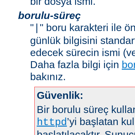
bir dosya ismi.
borulu-süreç
"
" boru karakteri ile 
|
günlük bilgisini standar
edecek sürecin ismi (ve
Daha fazla bilgi için
bo
bakınız.
Güvenlik:
Bir borulu süreç kulla
’yi başlatan kul
httpd
başlatılacaktır. Sunuc