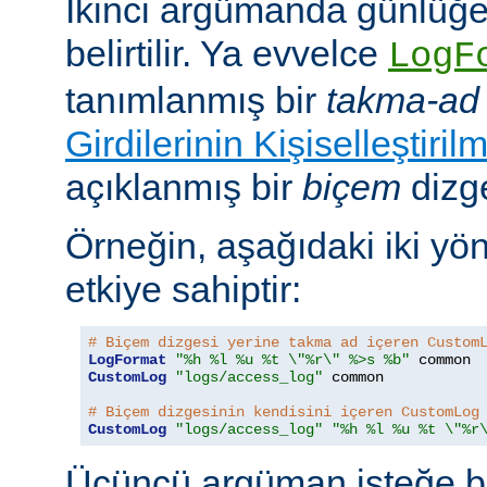
İkinci argümanda günlüğe
belirtilir. Ya evvelce
LogF
tanımlanmış bir
takma-ad
Girdilerinin Kişiselleştiril
açıklanmış bir
biçem
dizge
Örneğin, aşağıdaki iki yö
etkiye sahiptir:
# Biçem dizgesi yerine takma ad içeren Custom
LogFormat
"%h %l %u %t \"%r\" %>s %b"
CustomLog
"logs/access_log"
 common

# Biçem dizgesinin kendisini içeren CustomLog
CustomLog
"logs/access_log"
"%h %l %u %t \"%r
Üçüncü argüman isteğe bağ