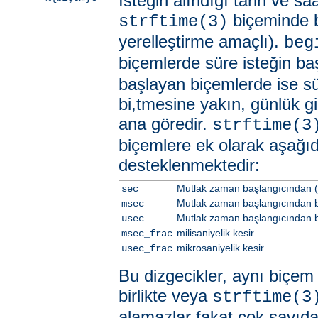
İsteğin alındığı tarih ve sa
biçeminde be
strftime(3)
yerelleştirme amaçlı).
beg
biçemlerde süre isteğin ba
başlayan biçemlerde ise sü
bi,tmesine yakın, günlük gi
ana göredir.
strftime(3
biçemlere ek olarak aşağıd
desteklenmektedir:
Mutlak zaman başlangıcından (
sec
Mutlak zaman başlangıcından be
msec
Mutlak zaman başlangıcından b
usec
milisaniyelik kesir
msec_frac
mikrosaniyelik kesir
usec_frac
Bu dizgecikler, aynı biçem d
birlikte veya
strftime(3
alamazlar fakat çok sayıd