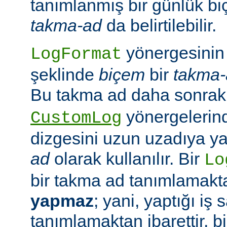
tanımlanmış bir günlük bi
takma-ad
da belirtilebilir.
yönergesinin 
LogFormat
şeklinde
biçem
bir
takma-
Bu takma ad daha sonrak
yönergelerin
CustomLog
dizgesini uzun uzadıya 
ad
olarak kullanılır. Bir
Lo
bir takma ad tanımlamak
yapmaz
; yani, yaptığı iş
tanımlamaktan ibarettir, 