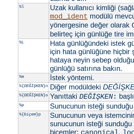
Uzak kullanıcı kimliği (sağ
%l
modülü mevc
mod_ident
yönergesine değer olarak
belirteç için günlüğe tire imi
Hata günlüğündeki istek gü
%L
için hata günlüğüne hiçbir
hataya neyin sebep olduğun
günlüğü satırına bakın.
İstek yöntemi.
%m
Diğer modüldeki
DEĞİŞK
%{
DEĞİŞKEN
}n
Yanıttaki
başlık
%{
DEĞİŞKEN
}o
DEĞİŞKEN
:
Sunucunun isteği sunduğu
%p
Sunucunun veya istemcini
%{
biçem
}p
sunucunun isteği sunduğu 
biçemler:
,
canonical
lo