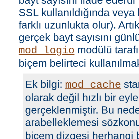
bayt sayısını ifade ederdi 
SSL kullanıldığında veya
farklı uzunlukta olur). Art
gerçek bayt sayısını günl
modülü taraf
mod_logio
biçem belirteci kullanılmak
Ek bilgi:
sta
mod_cache
olarak değil hızlı bir eyl
gerçeklenmiştir. Bu nede
arabelleklemesi sözko
biçem dizgesi herhangi b