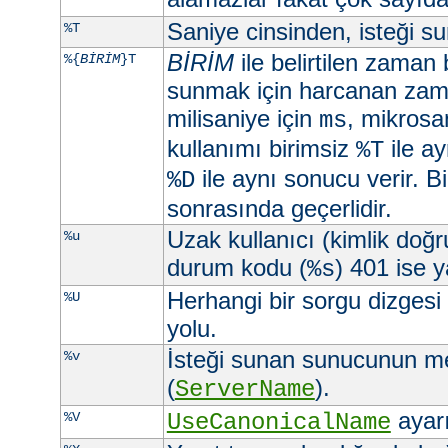
Saniye cinsinden, isteği 
%T
BİRİM
ile belirtilen zaman 
%{
BİRİM
}T
sunmak için harcanan zama
milisaniye için
, mikrosa
ms
kullanımı birimsiz
ile ay
%T
ile aynı sonucu verir. Bi
%D
sonrasında geçerlidir.
Uzak kullanıcı (kimlik doğ
%u
durum kodu (
) 401 ise ya
%s
Herhangi bir sorgu dizgesi
%U
yolu.
İsteği sunan sunucunun m
%v
(
).
ServerName
ayarı 
%V
UseCanonicalName