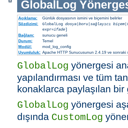
GlobalLog
Yönerge
Açıklama:
Günlük dosyasının ismini ve biçemini belirler
Sözdizimi:
GlobalLog
dosya
|
boru
|
sağlayıcı
biçem
|
expr=
ifade
]
Bağlam:
sunucu geneli
Durum:
Temel
Modül:
mod_log_config
Uyumluluk:
Apache HTTP Sunucusunun 2.4.19 ve sonraki sür
yönergesi an
GlobalLog
yapılandırması ve tüm tan
konaklarca paylaşılan bir 
yönergesi aşa
GlobalLog
dışında
yöner
CustomLog